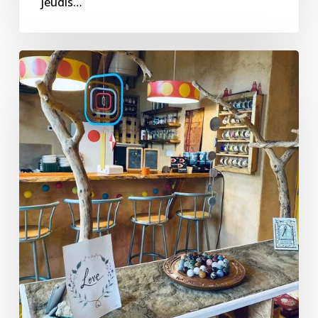
jeudis…
La
Luciole
–
Programmation
août
2023