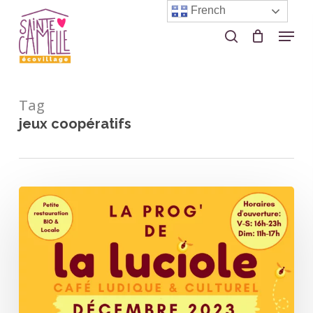
Skip
French
to
Menu
search
Close
main
Menu
content
Tag
jeux coopératifs
La
Luciole
–
Programmation
décembre
2023