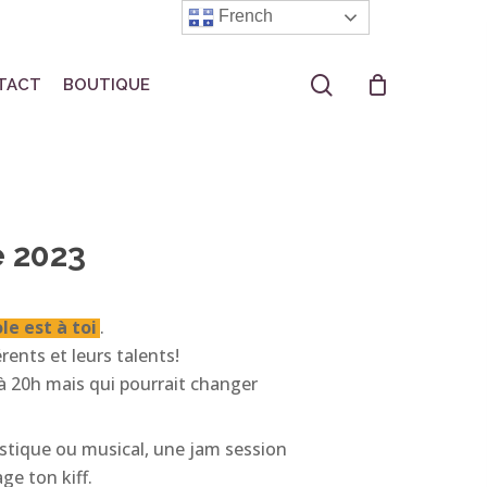
French
search
TACT
BOUTIQUE
e 2023
le est à toi
.
rents et leurs talents!
à 20h mais qui pourrait changer
tistique ou musical, une jam session
ge ton kiff.