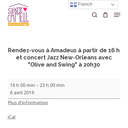
Skip
French
to
Menu
search
Close
main
Menu
content
Rendez-vous à Amadeus à partir de 16 h
et concert Jazz New-Orleans avec
"Olive and Swing" à 20h30
Rendez-
16 h 00 min
–
23 h 00 min
vous
6 avril 2019
à
Plus d’information
Amadeus
à
iCal
partir
de