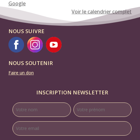
Google
16
Voir le calendrier complet
h
et
NOUS SUIVRE
concert
Jazz
New-
Orleans
NOUS SOUTENIR
avec
"Olive
Faire un don
and
Swing"
INSCRIPTION NEWSLETTER
à
20h30