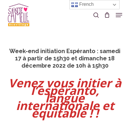
Skip
French
to
Menu
search
Close
main
Menu
content
Week-end initiation Espéranto : samedi
17 à partir de 15h30 et dimanche 18
décembre 2022 de 10h à 15h30
Venez vous initier à
l’espéranto,
langue
internationale et
équitable ! !