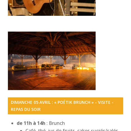
DIMANCHE 05 AVRIL : « POÉTIK BRUNCH » - VISITE -
REPAS DU SOIR
de 11h à 14h
: Brunch
Café, thé, jus de fruits, cakes sucrés/salés,