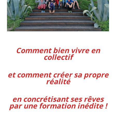
Comment bien vivre en
collectif
et comment créer sa propre
réalité
en concrétisant ses rêves
par une formation inédi
te !