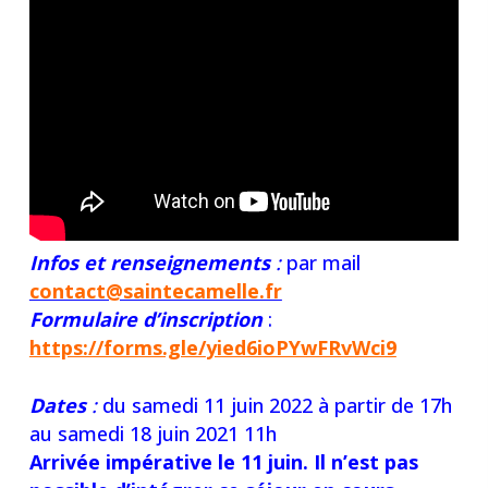
Infos et renseignements
:
par mail
contact@saintecamelle.fr
Formulaire d’inscription
:
https://forms.gle/
yied6ioPYwFRvWci9
Dates
:
du samedi 11 juin 2022 à partir de 17h
au samedi 18 juin 2021 11h
Arrivée impérative le 11 juin. Il n’est pas