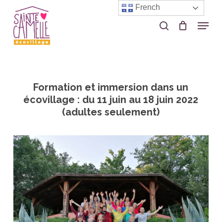
Skip
French
to
Menu
search
Close
main
Menu
content
Formation et immersion dans un
écovillage : du 11 juin au 18 juin 2022
(adultes seulement)