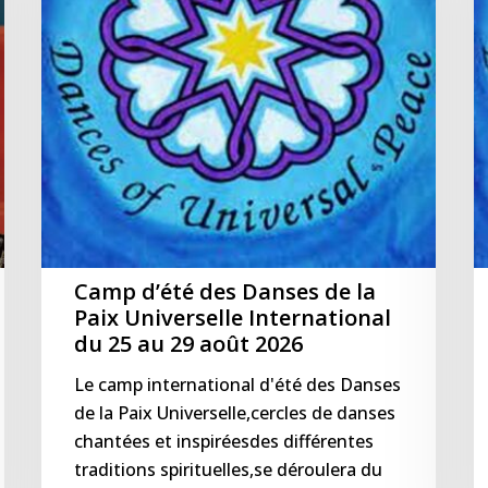
de
U
la
p
Paix
Je
Universelle
M
International
s
du
1
25
m
au
2
29
août
2026
Camp d’été des Danses de la
Paix Universelle International
du 25 au 29 août 2026
Le camp international d'été des Danses
de la Paix Universelle,cercles de danses
chantées et inspiréesdes différentes
traditions spirituelles,se déroulera du