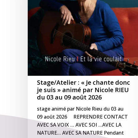
donc
je
suis »
animé
par
Nicole
RIEU
du
03
au
09
Stage/Atelier : « Je chante donc
août
je suis » animé par Nicole RIEU
2026
du 03 au 09 août 2026
stage animé par Nicole Rieu du 03 au
09 août 2026 REPRENDRE CONTACT
AVEC SA VOIX … AVEC SOI …AVEC LA
NATURE… AVEC SA NATURE Pendant