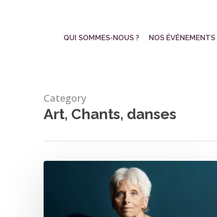
Skip
to
main
QUI SOMMES-NOUS ?
NOS ÉVÉNEMENTS
content
Category
Art, Chants, danses
Stage/Atelier
:
« Je
chante