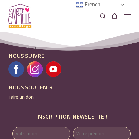
Skip
French
to
Menu
search
Close
main
Menu
content
[em_profile]
NOUS SUIVRE
NOUS SOUTENIR
Faire un don
INSCRIPTION NEWSLETTER