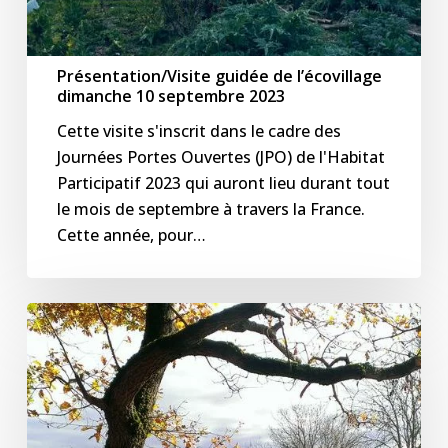
2023
Présentation/Visite guidée de l’écovillage
dimanche 10 septembre 2023
Cette visite s'inscrit dans le cadre des
Journées Portes Ouvertes (JPO) de l'Habitat
Participatif 2023 qui auront lieu durant tout
le mois de septembre à travers la France.
Cette année, pour…
Présentation/Visite
guidée
de
l’écovillage
dimanche
06