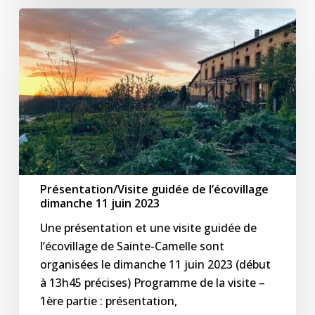
Présentation/Visite
guidée
de
l’écovillage
dimanche
11
juin
2023
Présentation/Visite guidée de l’écovillage
dimanche 11 juin 2023
Une présentation et une visite guidée de
l’écovillage de Sainte-Camelle sont
organisées le dimanche 11 juin 2023 (début
à 13h45 précises) Programme de la visite –
1ère partie : présentation,