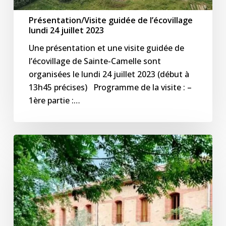
Présentation/Visite guidée de l’écovillage
lundi 24 juillet 2023
Une présentation et une visite guidée de
l’écovillage de Sainte-Camelle sont
organisées le lundi 24 juillet 2023 (début à
13h45 précises) Programme de la visite : –
1ère partie :…
Présentation/Visite
guidée
de
l’écovillage
dimanche
09
juillet