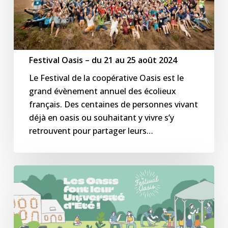
25
août
2024
Festival Oasis – du 21 au 25 août 2024
Le Festival de la coopérative Oasis est le
grand évènement annuel des écolieux
français. Des centaines de personnes vivant
déjà en oasis ou souhaitant y vivre s’y
retrouvent pour partager leurs…
Festival
OASIS
–
du
23