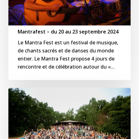
2024
Mantrafest – du 20 au 23 septembre 2024
Le Mantra Fest est un festival de musique,
de chants sacrés et de danses du monde
entier. Le Mantra Fest propose 4 jours de
rencontre et de célébration autour du «…
Festival
Oasis
–
du
21
au