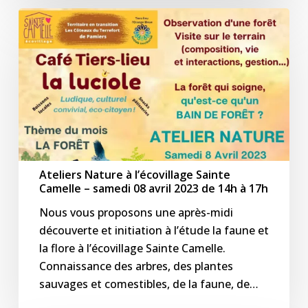
Ateliers
Nature
à
l’écovillage
Sainte
Camelle
–
samedi
08
Ateliers Nature à l’écovillage Sainte
avril
Camelle – samedi 08 avril 2023 de 14h à 17h
2023
Nous vous proposons une après-midi
de
découverte et initiation à l’étude la faune et
14h
la flore à l’écovillage Sainte Camelle.
à
Connaissance des arbres, des plantes
17h
sauvages et comestibles, de la faune, de…