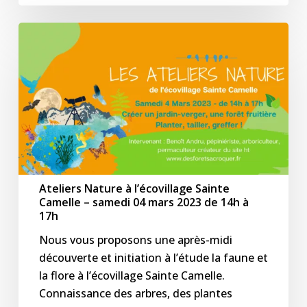
Ateliers
Nature
à
l’écovillage
Sainte
Camelle
–
samedi
04
Ateliers Nature à l’écovillage Sainte
mars
Camelle – samedi 04 mars 2023 de 14h à
2023
17h
de
Nous vous proposons une après-midi
14h
découverte et initiation à l’étude la faune et
à
la flore à l’écovillage Sainte Camelle.
17h
Connaissance des arbres, des plantes