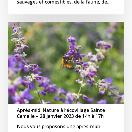
sauvages et comestibles, de la faune, de…
Après-
midi
Nature
à
l’écovillage
Sainte
Camelle
–
28
janvier
2023
de
Après-midi Nature à l’écovillage Sainte
Camelle – 28 janvier 2023 de 14h à 17h
14h
à
Nous vous proposons une après-midi