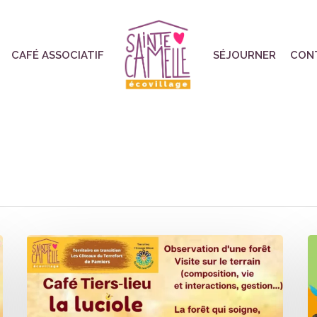
CAFÉ ASSOCIATIF
SÉJOURNER
CON
Ateliers
A
Nature
N
à
à
l’écovillage
l’