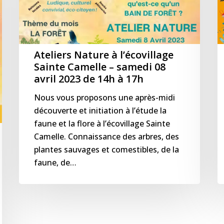
Sainte
S
Camelle
C
–
–
samedi
s
08
0
Ateliers Nature à l’écovillage
avril
m
Sainte Camelle – samedi 08
avril 2023 de 14h à 17h
2023
2
de
d
Nous vous proposons une après-midi
14h
1
découverte et initiation à l’étude la
à
à
faune et la flore à l’écovillage Sainte
17h
1
Camelle. Connaissance des arbres, des
plantes sauvages et comestibles, de la
faune, de…