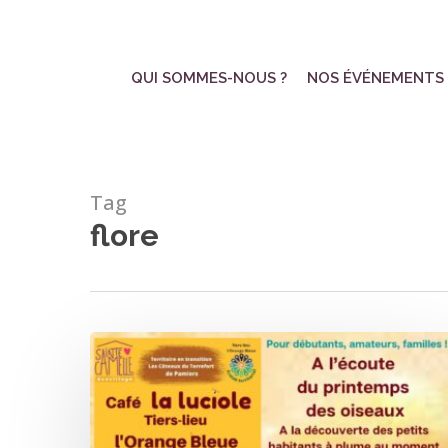
Skip
to
main
QUI SOMMES-NOUS ?
NOS ÉVÉNEMENTS
content
Tag
flore
Ateliers
Nature
à
l’écovillage