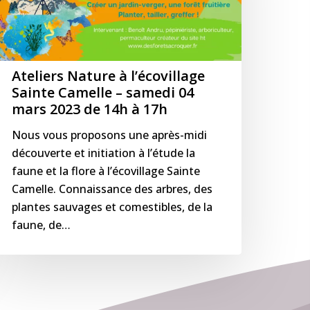
ainte
amelle
amedi
4
Ateliers Nature à l’écovillage
ars
Sainte Camelle – samedi 04
mars 2023 de 14h à 17h
023
e
Nous vous proposons une après-midi
4h
découverte et initiation à l’étude la
faune et la flore à l’écovillage Sainte
7h
Camelle. Connaissance des arbres, des
plantes sauvages et comestibles, de la
faune, de…