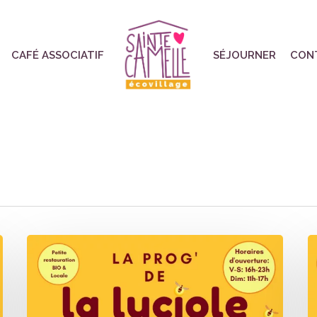
CAFÉ ASSOCIATIF
SÉJOURNER
CON
La
L
Luciole
L
–
–
Programmation
P