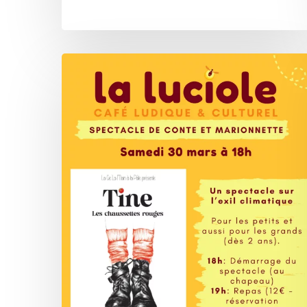
La
Luciole
–
Spectacle
de
contes
et
marionnettes
sur
l’exil
climatique