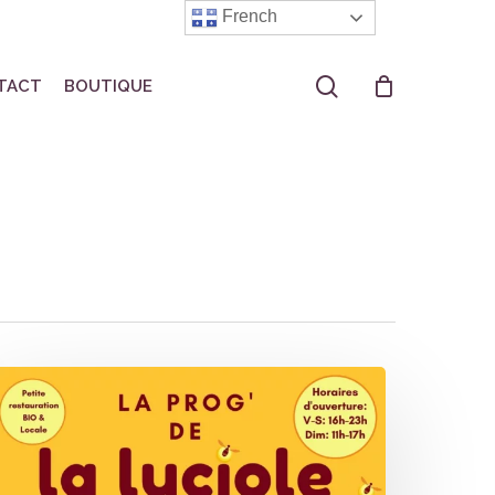
French
search
TACT
BOUTIQUE
a
uciole
rogrammation