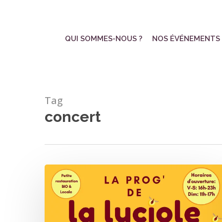
Skip
to
main
QUI SOMMES-NOUS ?
NOS ÉVÉNEMENTS
content
Tag
concert
La
Luciole
–
Programmation