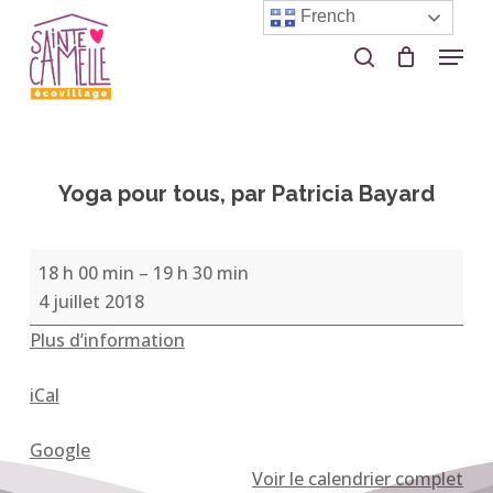
Skip
French
to
Menu
search
Close
main
Menu
content
Yoga pour tous, par Patricia Bayard
Yoga
18 h 00 min
–
19 h 30 min
pour
4 juillet 2018
tous,
Plus d’information
par
Patricia
iCal
Bayard
Google
Voir le calendrier complet