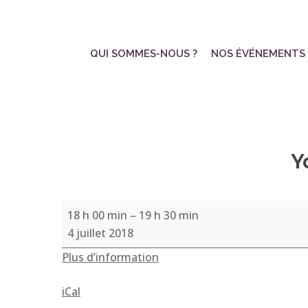
Skip
to
main
QUI SOMMES-NOUS ?
NOS ÉVÉNEMENTS
content
Y
Yoga
18 h 00 min
–
19 h 30 min
pour
4 juillet 2018
tous,
Plus d’information
par
Patricia
iCal
Bayard