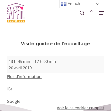
Skip
French
to
Menu
search
Close
main
Menu
content
Visite guidée de l'écovillage
Visite
13 h 45 min
–
17 h 00 min
guidée
20 avril 2019
de
Plus d’information
l'écovillage
iCal
Google
Voir le calendrier complet