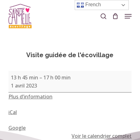
Skip
French
to
Menu
search
Close
main
Menu
content
Visite guidée de l'écovillage
Visite
13 h 45 min
–
17 h 00 min
guidée
1 avril 2023
de
Plus d’information
l'écovillage
iCal
Google
Voir le calendrier complet