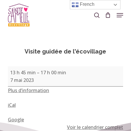
Skip
French
to
Menu
search
Close
main
Menu
content
Visite guidée de l'écovillage
Visite
13 h 45 min
–
17 h 00 min
guidée
7 mai 2023
de
Plus d’information
l'écovillage
iCal
Google
Voir le calendrier complet