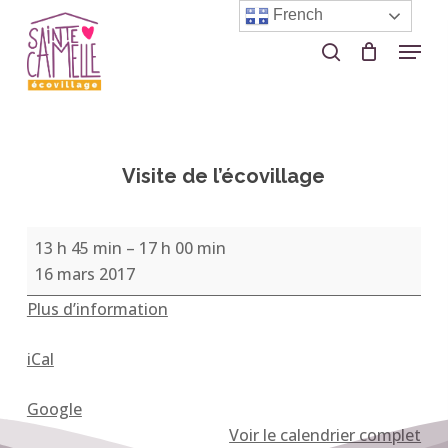
Skip
French
to
Menu
search
Close
main
Menu
content
Visite de l’écovillage
Visite
13 h 45 min
–
17 h 00 min
de
16 mars 2017
l’écovillage
Plus d’information
iCal
Google
Voir le calendrier complet