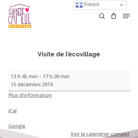
Skip
French
to
Menu
search
Close
main
Menu
content
Visite de l’écovillage
Visite
13 h 45 min
–
17 h 00 min
de
15 décembre 2016
l’écovillage
Plus d’information
iCal
Google
Voir le calendrier complet