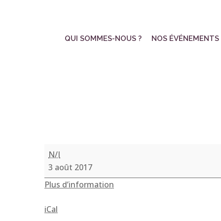
Skip
to
main
QUI SOMMES-NOUS ?
NOS ÉVÉNEMENTS
content
Vacances
N/I
en
3 août 2017
famille
Plus d’information
iCal