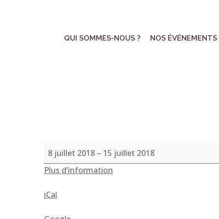
Skip
to
main
QUI SOMMES-NOUS ?
NOS ÉVÉNEMENTS
content
Symbiosum
8 juillet 2018
–
15 juillet 2018
Biodanza
Plus d’information
iCal