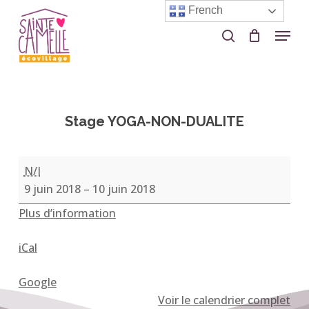
Skip
French
to
Menu
search
Close
main
Menu
content
Stage YOGA-NON-DUALITE
Stage
N/I
YOGA-
9 juin 2018
–
10 juin 2018
NON-
Plus d’information
DUALITE
iCal
Google
Voir le calendrier complet