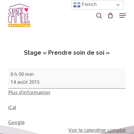
Skip
French
to
Menu
search
Close
main
Menu
content
Stage « Prendre soin de soi »
Stage
0 h 00 min
«
14 août 2015
Prendre
Plus d’information
soin
de
iCal
soi
»
Google
Voir le calendrier complet