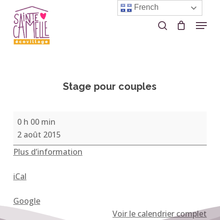
Skip
French
to
Menu
search
Close
main
Menu
content
Stage pour couples
Stage
0 h 00 min
pour
2 août 2015
couples
Plus d’information
iCal
Google
Voir le calendrier complet