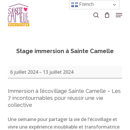
Skip
French
to
Menu
search
Close
main
Menu
content
Stage immersion à Sainte Camelle
Stage
6 juillet 2024
–
13 juillet 2024
immersion
à
Immersion à l’écovillage Sainte Camelle – Les
Sainte
7 incontournables pour réussir une vie
Camelle
collective
Une semaine pour partager la vie de l’écovillage et
vivre une expérience inoubliable et transformatrice