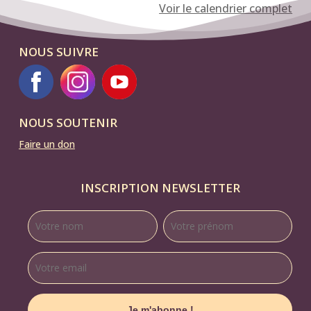
Voir le calendrier complet
séchoir
solaire
NOUS SUIVRE
pour
fruits
&
légumes
NOUS SOUTENIR
Faire un don
INSCRIPTION NEWSLETTER