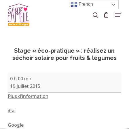
Skip
French
to
Menu
search
Close
main
Menu
content
Stage « éco-pratique » : réalisez un
séchoir solaire pour fruits & légumes
Stage
0 h 00 min
«
19 juillet 2015
éco-
Plus d’information
pratique
»
iCal
:
réalisez
Google
un