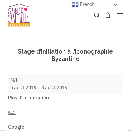
Skip
French
to
Menu
search
Close
main
Menu
content
Stage d’initiation à l’iconographie
Byzantine
Stage
N/I
d’initiation
6 août 2019
–
8 août 2019
à
Plus d’information
l’iconographie
Byzantine
iCal
Google