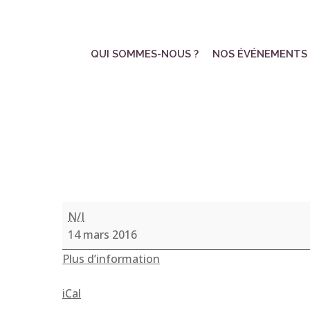
Skip
to
main
QUI SOMMES-NOUS ?
NOS ÉVÉNEMENTS
content
Stage
N/I
d’initiation
14 mars 2016
à
Plus d’information
la
vannerie
iCal