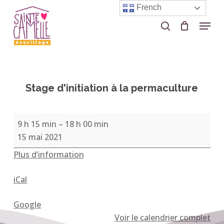
Skip
French
to
Menu
search
Close
main
Menu
content
Stage d'initiation à la permaculture
Stage
9 h 15 min
–
18 h 00 min
d'initiation
15 mai 2021
à
Plus d’information
la
permaculture
iCal
Google
Voir le calendrier complet