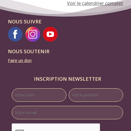
Voir le calendrier complet
Brenguier
et
NOUS SUIVRE
Florence
Thinard
NOUS SOUTENIR
Faire un don
INSCRIPTION NEWSLETTER