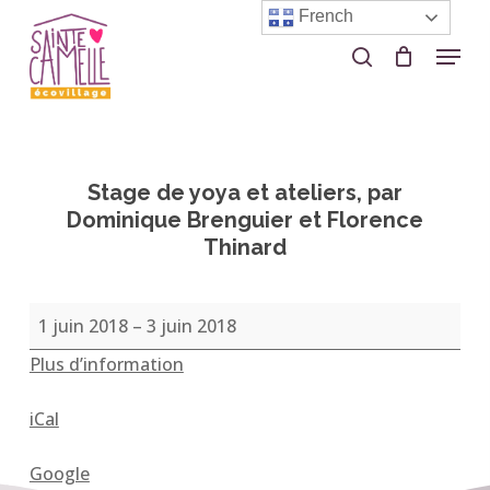
Skip
French
to
Menu
search
Close
main
Menu
content
Stage de yoya et ateliers, par
Dominique Brenguier et Florence
Thinard
Stage
1 juin 2018
–
3 juin 2018
de
Plus d’information
yoya
et
iCal
ateliers,
par
Google
Dominique