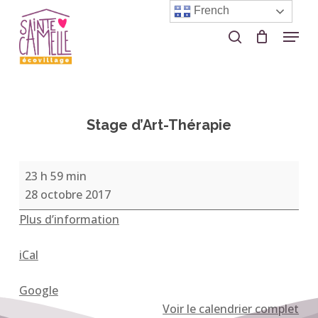
Skip
French
to
Menu
search
Close
main
Menu
content
Stage d’Art-Thérapie
Stage
23 h 59 min
d’Art-
28 octobre 2017
Thérapie
Plus d’information
iCal
Google
Voir le calendrier complet