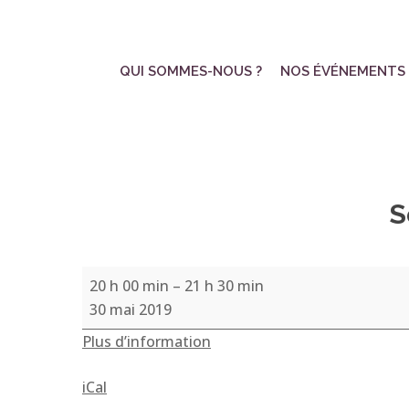
Skip
to
main
QUI SOMMES-NOUS ?
NOS ÉVÉNEMENTS
content
S
Soirée
20 h 00 min
–
21 h 30 min
exploration
30 mai 2019
de
Plus d’information
la
Présence
iCal