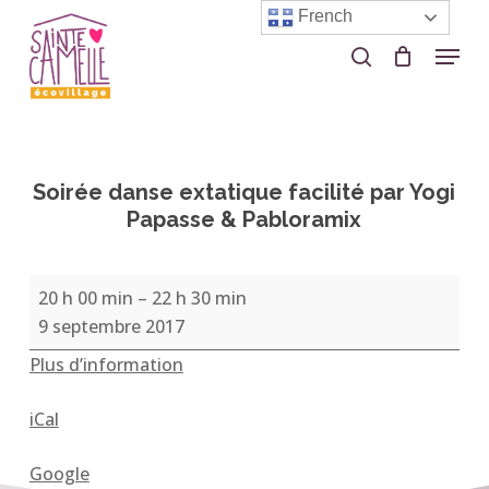
Skip
French
to
Menu
search
Close
main
Menu
content
Soirée danse extatique facilité par Yogi
Papasse & Pabloramix
Soirée
20 h 00 min
–
22 h 30 min
danse
9 septembre 2017
extatique
Plus d’information
facilité
par
iCal
Yogi
Papasse
Google
&