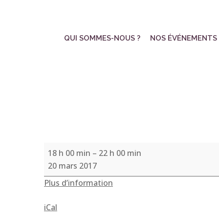
Skip
to
main
QUI SOMMES-NOUS ?
NOS ÉVÉNEMENTS
content
Soirée
18 h 00 min
–
22 h 00 min
«
20 mars 2017
Chants
Plus d’information
sacrés
»
iCal