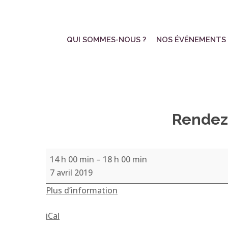
Skip
to
main
QUI SOMMES-NOUS ?
NOS ÉVÉNEMENTS
content
Rendez-
Rendez-
14 h 00 min
–
18 h 00 min
vous
7 avril 2019
à
Plus d’information
Amadeus
café
iCal
à