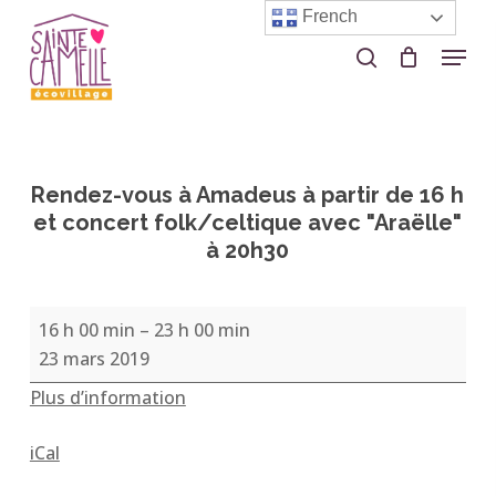
Skip
French
to
Menu
search
Close
main
Menu
content
Rendez-vous à Amadeus à partir de 16 h
et concert folk/celtique avec "Araëlle"
à 20h30
Rendez-
16 h 00 min
–
23 h 00 min
vous
23 mars 2019
à
Plus d’information
Amadeus
à
iCal
partir
de