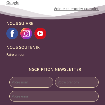
Google
16
Voir le calendrier complet
h
et
NOUS SUIVRE
concert
folk/celtique
avec
"Araëlle"
NOUS SOUTENIR
à
20h30
Faire un don
INSCRIPTION NEWSLETTER