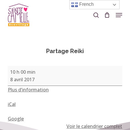
Skip
French
to
Menu
search
Close
main
Menu
content
Partage Reiki
Partage
10 h 00 min
Reiki
8 avril 2017
Plus d’information
iCal
Google
Voir le calendrier complet