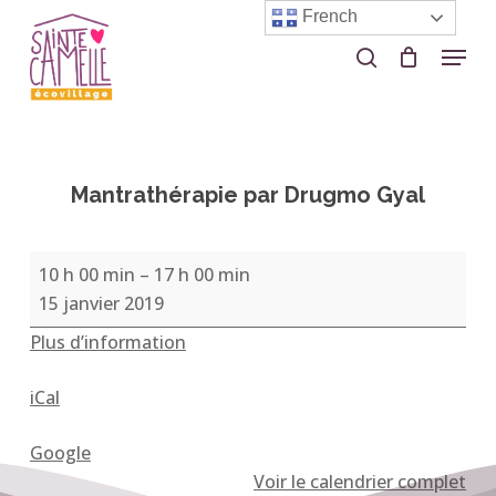
Skip
French
to
Menu
search
Close
main
Menu
content
Mantrathérapie par Drugmo Gyal
Mantrathérapie
10 h 00 min
–
17 h 00 min
par
15 janvier 2019
Drugmo
Plus d’information
Gyal
iCal
Google
Voir le calendrier complet