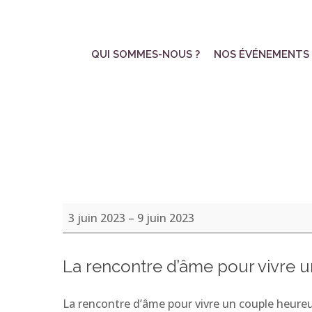
Skip
to
main
QUI SOMMES-NOUS ?
NOS ÉVÉNEMENTS
content
La
3 juin 2023
–
9 juin 2023
rencontre
d’âme
La rencontre d’âme pour vivre 
La rencontre d’âme pour vivre un couple heure