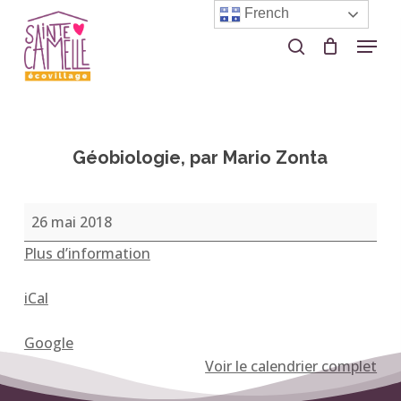
Skip
French
to
Menu
search
Close
main
Menu
content
Géobiologie, par Mario Zonta
Géobiologie,
26 mai 2018
par
Plus d’information
Mario
Zonta
iCal
Google
Voir le calendrier complet