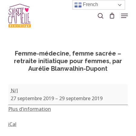
Skip
French
to
Menu
search
Close
main
Menu
content
Femme-médecine, femme sacrée –
retraite initiatique pour femmes, par
Aurélie Blanwalhin-Dupont
Femme-
N/I
médecine,
27 septembre 2019
–
29 septembre 2019
femme
Plus d’information
sacrée
–
iCal
retraite
initiatique