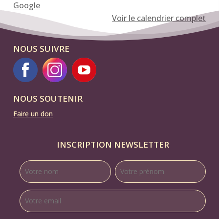
Google
pour
Voir le calendrier complet
femmes,
par
NOUS SUIVRE
Aurélie
Blanwalhin-
Dupont
NOUS SOUTENIR
Faire un don
INSCRIPTION NEWSLETTER