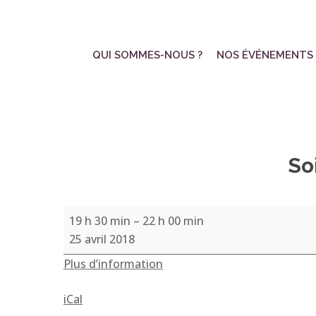
Skip
to
main
QUI SOMMES-NOUS ?
NOS ÉVÉNEMENTS
content
So
Soirée
19 h 30 min
–
22 h 00 min
Danses
25 avril 2018
de
Plus d’information
la
Paix
iCal
Universelle