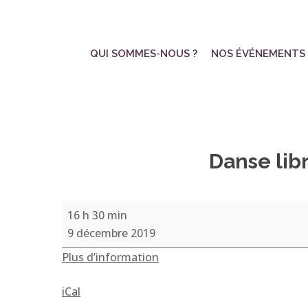
Skip
to
main
QUI SOMMES-NOUS ?
NOS ÉVÉNEMENTS
content
Danse lib
Danse
16 h 30 min
libre,
9 décembre 2019
par
Plus d’information
Raphaëlle
Deleau
iCal
et