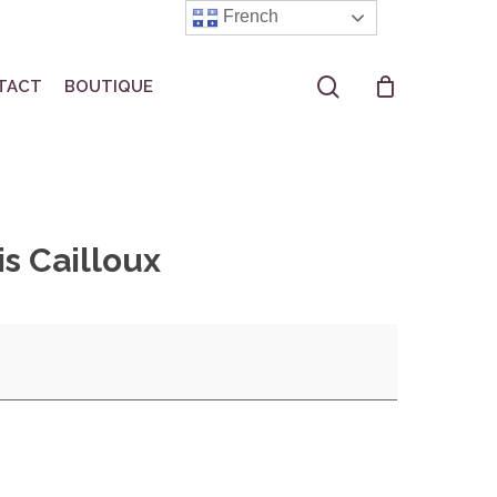
French
search
TACT
BOUTIQUE
s Cailloux