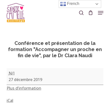
Skip
French
to
Menu
search
Close
main
Menu
content
Conférence et présentation de la
formation "Accompagner un proche en
fin de vie", par le Dr Clara Naudi
Conférence
N/I
et
27 décembre 2019
présentation
Plus d’information
de
la
iCal
formation
"Accompagner