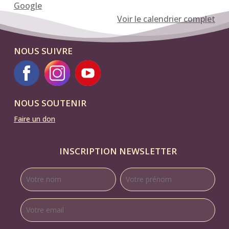
Google
un
Voir le calendrier complet
proche
en
NOUS SUIVRE
fin
de
vie",
par
NOUS SOUTENIR
le
Dr
Faire un don
Clara
Naudi
INSCRIPTION NEWSLETTER