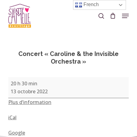
Skip
French
to
Menu
search
Close
main
Menu
content
Concert « Caroline & the Invisible
Orchestra »
Concert
20 h 30 min
«
13 octobre 2022
Caroline
Plus d’information
&
the
iCal
Invisible
Orchestra
Google
»