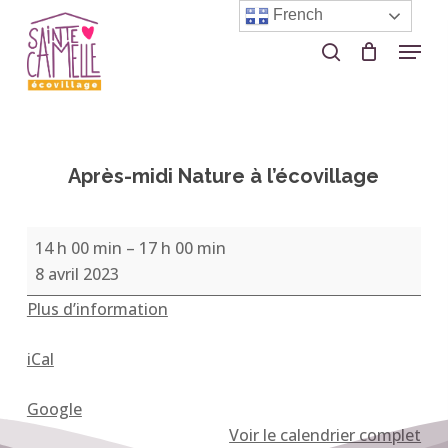
Skip
French
to
Menu
search
Close
main
Menu
content
Après-midi Nature à l’écovillage
Après-
14 h 00 min
–
17 h 00 min
midi
8 avril 2023
Nature
Plus d’information
à
l’écovillage
iCal
Google
Voir le calendrier complet