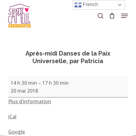
Skip
French
to
Menu
search
Close
main
Menu
content
Après-midi Danses de la Paix
Universelle, par Patricia
Après-
14 h 30 min
–
17 h 30 min
midi
20 mai 2018
Danses
Plus d’information
de
la
iCal
Paix
Universelle,
Google
par