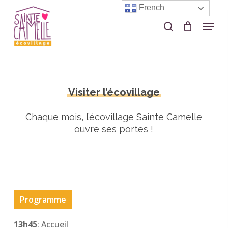
Skip
French
to
Menu
search
Close
main
Menu
content
Visiter l’écovillage
Chaque mois, l’écovillage Sainte Camelle
ouvre ses portes !
Programme
13h45
: Accueil