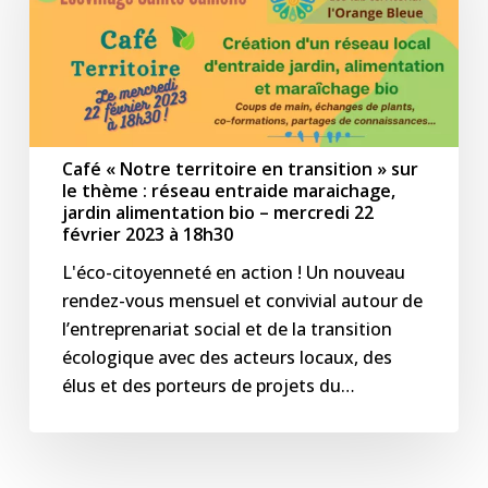
en
transition »
sur
le
thème
:
Café « Notre territoire en transition » sur
réseau
le thème : réseau entraide maraichage,
entraide
jardin alimentation bio – mercredi 22
maraichage,
février 2023 à 18h30
jardin
L'éco-citoyenneté en action ! Un nouveau
alimentation
rendez-vous mensuel et convivial autour de
bio
l’entreprenariat social et de la transition
–
écologique avec des acteurs locaux, des
mercredi
élus et des porteurs de projets du…
22
février
2023
à