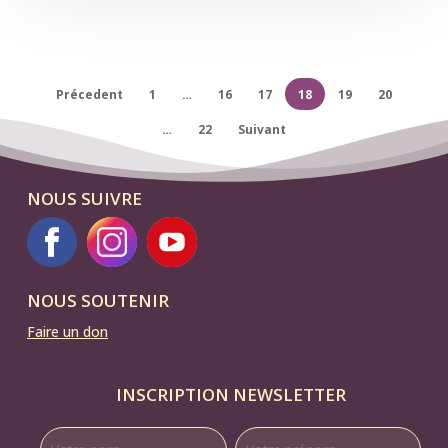
18h30
Précedent
1
…
16
17
18
19
20
…
22
Suivant
NOUS SUIVRE
NOUS SOUTENIR
Faire un don
INSCRIPTION NEWSLETTER