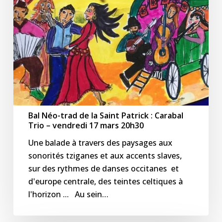
:
Carabal
Trio
–
vendredi
17
mars
20h30
Bal Néo-trad de la Saint Patrick : Carabal
Trio – vendredi 17 mars 20h30
Une balade à travers des paysages aux
sonorités tziganes et aux accents slaves,
sur des rythmes de danses occitanes et
d'europe centrale, des teintes celtiques à
l'horizon ... Au sein…