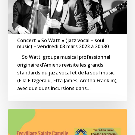
music)
–
vendredi
03
mars
Concert « So Watt » (jazz vocal – soul
2023
music) – vendredi 03 mars 2023 à 20h30
à
So Watt, groupe musical professionnel
20h30
originaire d’Amiens revisite les grands
standards du jazz vocal et de la soul music
(Ella Fitzgerald, Etta James, Aretha Franklin),
avec quelques incursions dans…
Café
« Notre
territoire