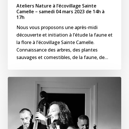
Ateliers Nature à l’écovillage Sainte
mars
Camelle – samedi 04 mars 2023 de 14h à
2023
17h
de
Nous vous proposons une après-midi
14h
découverte et initiation à l’étude la faune et
à
la flore à l’écovillage Sainte Camelle.
17h
Connaissance des arbres, des plantes
sauvages et comestibles, de la faune, de…
Concert
« So
Watt »
(jazz
vocal
–
soul