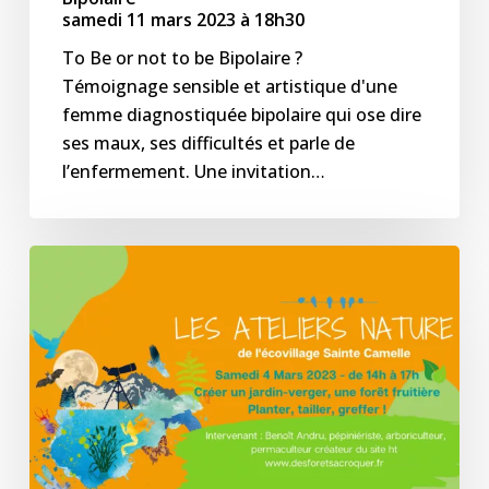
samedi 11 mars 2023 à 18h30
To Be or not to be Bipolaire ?
Témoignage sensible et artistique d'une
femme diagnostiquée bipolaire qui ose dire
ses maux, ses difficultés et parle de
l’enfermement. Une invitation…
Ateliers
Nature
à
l’écovillage
Sainte
Camelle
–
samedi
04